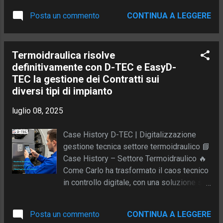
comunicazioni tra reparti o condivisioni su
storia: Sara e la sua impresa familiare di
fogli Excel. La soluzione? OneOrder.
Posta un commento
CONTINUA A LEGGERE
posatura pavimenti Sara ha 34 anni e ha
Sempre. Con OneOrder, Anna ha r...
ereditato dall’amato padre una storica
impresa edile dell’Aquila, specializzata in
Termoidraulica risolve
posatura di pavimenti per il settore civile .
definitivamente con D-TEC e EasyD-
Con quattro squadre attive in città e
TEC la gestione dei Contratti sui
provincia, Sara si trovava ogni giorno a
diversi tipi di impianto
gestire il caos dei rapportini manuali: fogli,
messaggi vocali, app diverse… e tante ore
luglio 08, 2025
perse. ⚠️ Il problema: rapportini scritti
male, dati dispersi, costi alti Prima di
Case History D-TEC | Digitalizzazione
scoprire D-TEC, Sara utilizzava quattro
gestione tecnica settore termoidraulico 📘
app separate per: Rilevare ore e presenze
Case History – Settore Termoidraulico 🔥
Registrare materiali Gestire mezzi e costi
Come Carlo ha trasformato il caos tecnico
Scambiare informazioni col personale
in controllo digitale, con una soluzione su
Nonostante tutto ciò, copriva solo il 60%
misura per lui e i suoi clienti 👨‍🔧 Il
di ciò che serviva. E pagava costi
protagonista: Carlo, 48 anni, imprenditore
software esagerati. 💡 La svolta: Un...
Posta un commento
CONTINUA A LEGGERE
concreto Carlo gestisce una ditta