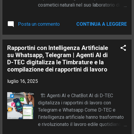
elettrica Flusso scelto: Gestito dal Back
cosmetici naturali nel suo laboratorio di
Office (Rapporto Commessa + Giornalieri
Medicina, in provincia di Bologna. La sua
Tecnici) 🎯 La necessità AliSolar lavora su
passione per la bellezza autentica si
grandi commesse , spesso assegnate da
Posta un commento
CONTINUA A LEGGERE
riflette nella qualità dei suoi prodotti, che
uno stesso cliente istituzionale, con tempi
vengono venduti in diversi punti vendita
stretti e obbligo ...
sul territorio tramite una rete di agenti
Rapportini con Intelligenza Artificiale
fidati. Il problema Anna si trova ogni
su Whatsapp, Telegram | Agenti AI di
giorno a dover affrontare la stessa
D-TEC digitalizza le Timbrature e la
difficoltà: garantire che i negozi rivenditori
compilazione dei rapportini di lavoro
abbiano sempre scorte sufficienti e che
gli agenti possano prendere ordini
luglio 16, 2025
aggiornati mentre sono fisicamente nel
punto vendita , senza dover tornare in
🏗️ Agenti AI e ChatBot AI di D-TEC
azienda o telefonare. Ma c'è di più: una
digitalizza i rapportini di lavoro con
volta ricevuto l’ordine, Anna deve passare
Telegram e Whatsapp Come D-TEC e
subito alla produzione , organizzando la
l’intelligenza artificiale hanno trasformato
preparazione dei lotti in base alla richiesta
e rivoluzionato il lavoro edile quotidiano
effettiva, senza perdere tempo in
dell'azienda BeeHouse di Sara 👷‍♀️ La