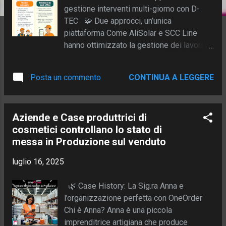
gestione interventi multi-giorno con D-
TEC 🧩 Due approcci, un’unica
piattaforma Come AliSolar e SCC Line
hanno ottimizzato la gestione dei lavori
multi-giorno con D-TEC Gestire interventi
che si estendono su più giornate può
Posta un commento
CONTINUA A LEGGERE
essere una sfida, soprattutto quando si
lavora su cantieri complessi, in ambienti
diversi e con team multipli. Due aziende
Aziende e Case produttrici di
con esigenze operative molto differenti
cosmetici controllano lo stato di
hanno trovato la soluzione più adatta
messa in Produzione sul venduto
grazie a D-TEC , scegliendo ciascuna il
flusso di lavoro più efficace per il proprio
luglio 16, 2025
contesto. ☀️ AliSolar: gestione
centralizzata con supervisione back office
🌿 Case History: La Sig.ra Anna e
Settore: Installazione di impianti
l’organizzazione perfetta con OneOrder
fotovoltaici Cliente principale: Gruppo
Chi è Anna? Anna è una piccola
nazionale di distribuzione energia
imprenditrice artigiana che produce