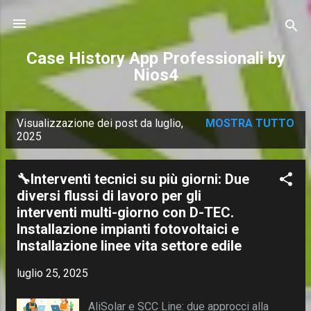
Passa ai contenuti principali
Case History App Professionali by
Nios4
Visualizzazione dei post da luglio,
MOSTRA TUTTO
P
2025
o
s
🔧Interventi tecnici su più giorni: Due
t
diversi flussi di lavoro per gli
interventi multi-giorno con D-TEC.
Installazione impianti fotovoltaici e
Installazione linee vita settore edile
luglio 25, 2025
AliSolar e SCC Line: due approcci alla