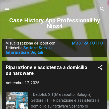
Passa ai contenuti principali
Case History App Professionali by
Nios4
Visualizzazione dei post con
MOSTRA TUTTO
P
l'etichetta
Settore Servizi
Informatici e Digitali
o
s
t
Riparazione e assistenza a domicilio
su hardware
settembre 17, 2025
Dadotek Srl (Marzabotto, Bologna)
Settore: IT – Riparazione e assistenza a
domicilio su hardware Scenario di