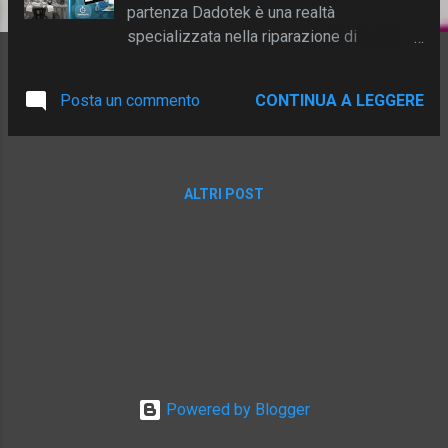
partenza Dadotek è una realtà
specializzata nella riparazione di
computer, configurazione reti e
assistenza tecnica a domicilio. Prima
Posta un commento
CONTINUA A LEGGERE
dell’adozione di D-TEC verticale per le
riparazioni di attrezzature informatiche ,
l’azienda gestiva i flussi di lavoro con un
sistema cloud generico che richiedeva la
ALTRI POST
compilazione manuale di documenti
separati per ogni fase (ingresso,
diagnosi/preventivo, consegna). Ogni
documento doveva essere creato da zero,
senza possibilità di riutilizzare i dati già
inseriti e senza una vera profilazione
cliente . Le conseguenze principali erano:
Duplicazione di lavoro a ogni step
(ingresso, diagnosi, consegna). Difficoltà
Powered by Blogger
nel recupero dello storico interventi.
Tempi lunghi per assistenze e