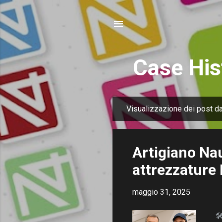
Case His
Visualizzazione dei post d
P
o
s
Artigiano Nau
t
attrezzature
maggio 31, 2025
🛠️