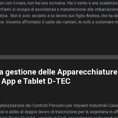
ori con il mare, non hai una scrivania. Hai il vento e una scadenza
nt’anni si occupa di assistenza e manutenzione alle imbarcazioni
tica . Non è solo: accanto a lui lavora suo figlio Andrea, che ha d
e. Insieme affrontano il caldo dei cantieri, le notti a sistemare 
enti prima delle ferie estive. Il loro ufficio? Una cassetta degli 
c’era un problema. Fatture, rapportini, scadenze, ricambi da ordin
unti a penna, messaggi vocali e fogli dimenticati nella cabina di
 hanno scoperto D-TEC . 📲 La svolta digitale: “D-TEC è il nostro
conta così: “Ogni volta che dovevamo cercare l’ultimo lavoro fatt
ino. E quando arrivava il momento di fare l...
la gestione delle Apparecchiature
a App e Tablet D-TEC
italizzazione dei Controlli Periodici per Impianti Industriali Cas
el e addio al doppio lavoro di trascrizione per la segretaria in u