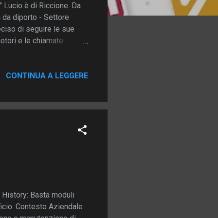
." Lucio è di Riccione. Da
 da diporto - Settore
eciso di seguire le sue
motori e le chiamate
attrezzi e uno smartphone.
are … tutto era sparso tra
 una barca. Fino a quando
CONTINUA A LEGGERE
 ufficio mobile” Lucio
o su una barca, era un
e History: Basta moduli
fficio. Contesto Aziendale