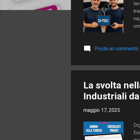
lav
tre
nau
orm
urg
Ma 
Posta un commento
app
non
rac
cas
La svolta nel
Industriali d
maggio 17, 2025
Dig
Exc