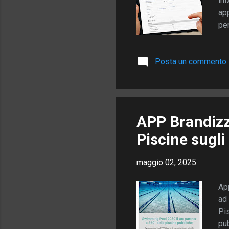
ini
app
per
ges
pre
Posta un commento
fog
Per
sed
com
APP Brandizz
Piscine sugl
maggio 02, 2025
Ap
ad 
Pis
pub