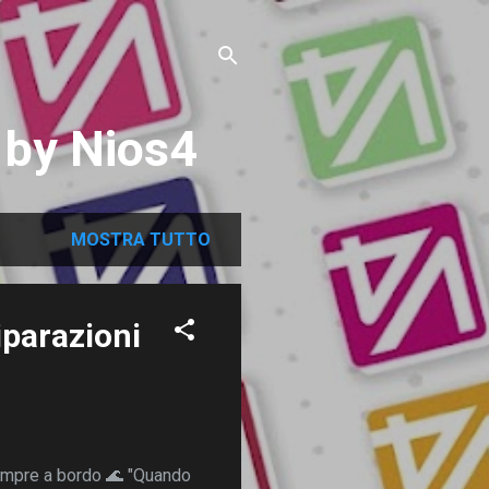
 by Nios4
MOSTRA TUTTO
iparazioni
 sempre a bordo 🌊 "Quando