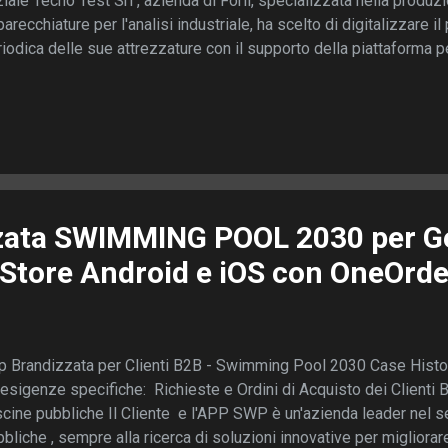
ziale Tecno Test Srl , azienda di Forlì, specializzata nella produ
arecchiature per l'analisi industriale, ha scelto di digitalizzare il
iodica delle sue attrezzature con il supporto della piattaforma 
tione dei controlli periodici su impianti industriali richiede puntual
cisione. Fino a poco tempo fa, il team tecnico di Tecno Test util
li Excel disorganici, rendendo complessa la raccolta dati, la firm
plessità di Marta: Un Cambiamento Inatteso 🤔 Marta, la storica 
eva alla sua scrivania con la fronte leggermente aggrottata. Dava
puter 🖥️ mostrava la presen...
ata SWIMMING POOL 2030 per Ge
i Store Android e iOS con OneOrd
p Brandizzata per Clienti B2B - Swimming Pool 2030 Case Histo
esigenze specifiche: Richieste e Ordini di Acquisto dei Clienti B
cine pubbliche Il Cliente e l'APP SWP è un'azienda leader nel se
bliche , sempre alla ricerca di soluzioni innovative per migliora