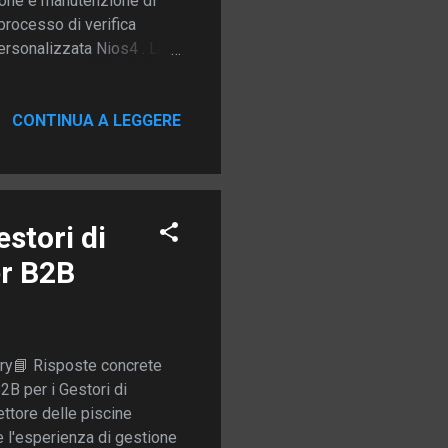
zione e manutenzione di
 processo di verifica
personalizzata Nios4 . La
ità, tracciabilità e
izzava moduli cartacei e
a e l'archiviazione. La
CONTINUA A LEGGERE
segretaria dell'azienda,
nti a lei, lo schermo del
stori di
er B2B
ry📘 Risposte concrete
2B per i Gestori di
ttore delle piscine
re l'esperienza di gestione