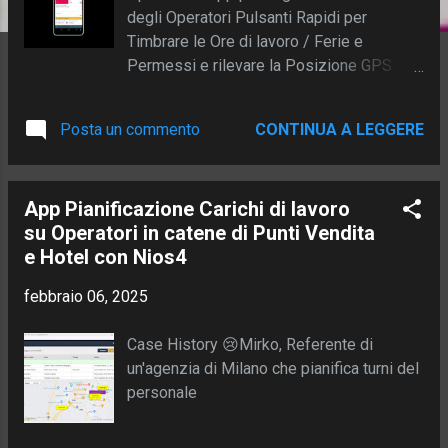
degli Operatori Pulsanti Rapidi per
Timbrare le Ore di lavoro / Ferie e
Permessi e rilevare la Posizione GPS
Problema da risolvere Stefano ha una
ditta di pulizie e disinfestazione con 10
Posta un commento
CONTINUA A LEGGERE
Operatori che effettuano lavori di pulizia in
ambienti di lavoro diversi , tipo: ristoranti,
hotel, aziende. La segretaria organizza i
App Pianificazione Carichi di lavoro
turni di lavoro su 7 giorni lavorativi, con
su Operatori in catene di Punti Vendita
operatori a rotazione su Sedi diverse.
e Hotel con Nios4
L'esigenza prioritaria è semplificare
l'assegnazione dei lavori e ridurre al
febbraio 06, 2025
minimo il tempo dedicato a compilare i
rapportini con le Ore di inizio e fine lavoro.
Case History 😢Mirko, Referente di
Soluzione Proposta App con Pulsanti di
un'agenzia di Milano che pianifica turni del
compilazione di Inizio e Fine lavoro
personale
Bottoni per Timbrare l...