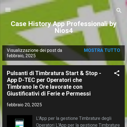
Passa ai contenuti principali
Case History App Professionali by
Nios4
Visualizzazione dei post da
MOSTRA TUTTO
P
febbraio, 2025
o
s
Pulsanti di Timbratura Start & Stop -
t
App D-TEC per Operatori che
Timbrano le Ore lavorate con
Giustificativi di Ferie e Permessi
febbraio 20, 2025
L'App per la gestione Timbrature degli
Operatori L'App per la gestione Timbrature