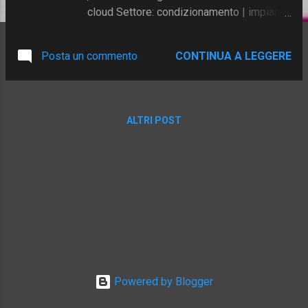
cloud Settore: condizionamento | impianti
civili a commessa | refrigerazione per
l’alimentare L’azienda La società MB di
Posta un commento
CONTINUA A LEGGERE
Bologna , specializzata in impianti di
condizionamento , impianti civili a
commessa e sistemi di refrigerazione per
l’alimentare , gestisce un team di 20
ALTRI POST
tecnici attivi quotidianamente sul territorio.
Alcuni tecnici lavorano con rapportini
giornalieri legati a clienti specifici; altri,
nell’arco delle 8 ore, svolgono attività
rapide e interventi brevi , muovendosi
spesso con mezzi aziendali. La sfida
Tracciare con certezza le ore e collegarle
a commesse o interventi rapidi.
Confermare la posizione dei tecnici al
momento della timbratura. Consentire più
Powered by Blogger
timbrature consecutive per ottenere il de...