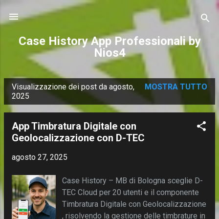
Passa ai contenuti principali
Case History App Professionali by
Nios4
Visualizzazione dei post da agosto,
MOSTRA TUTTO
P
2025
o
s
App Timbratura Digitale con
t
Geolocalizzazione con D-TEC
agosto 27, 2025
Case History – MB di Bologna sceglie D-
TEC Cloud per 20 utenti e il componente
Timbratura Digitale con Geolocalizzazione
, risolvendo la gestione delle timbrature in