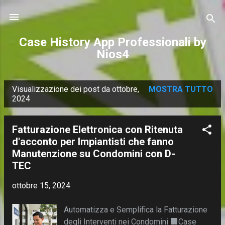
Passa ai contenuti principali
Case History App Professionali by
Nios4
Visualizzazione dei post da ottobre,
MOSTRA TUTTO
P
2024
o
s
Fatturazione Elettronica con Ritenuta
t
d'acconto per Impiantisti che fanno
Manutenzione su Condomini con D-
TEC
ottobre 15, 2024
Automatizza e Semplifica la Fatturazione
degli Interventi nei Condomini 🏢Case