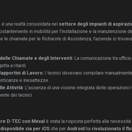
l. è una realtà consolidata nel
settore degli impianti di aspirazi
costantemente in mobilità per l'installazione e la manutenzione deg
ere le chiamate per le Richieste di Assistenza, l'azienda si trovav
delle Chiamate e degli Interventi
: La comunicazione tra uffici
tta a ritardi.
apportini di Lavoro
: I tecnici dovevano compilare manualmente i
menticanze e inesattezze.
e Attività
: L'assenza di una visione integrata delle operazioni re
ente dei tecnici.
re D-TEC con Mexal
è stata la risposta perfetta alle necessità 
disponibile sia per iOS
che per
Android
ha
rivoluzionato il f