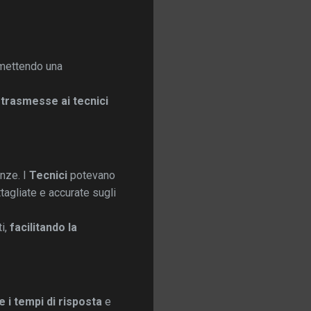
rmettendo una
e
trasmesse ai tecnici
anze. I
Tecnici
potevano
tagliate e accurate sugli
i,
facilitando la
 i tempi di risposta
e