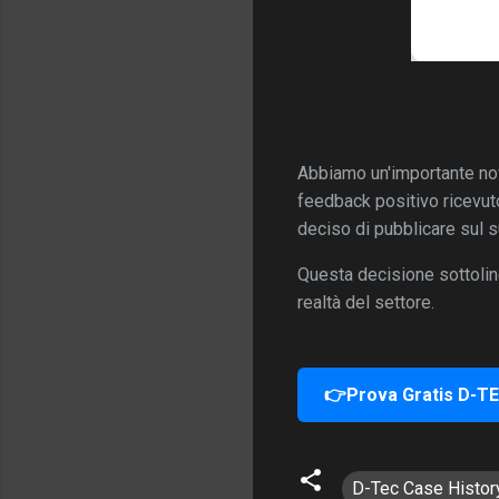
Abbiamo un'importante novi
feedback positivo ricevu
deciso di pubblicare sul 
Questa decisione sottoline
realtà del settore.
👉Prova Gratis D-T
D-Tec Case Histor