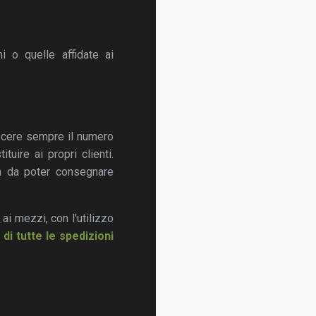
ni o quelle affidate ai
oscere sempre il numero
uire ai propri clienti.
a da poter consegnare
 ai mezzi, con l'utilizzo
 di tutte le spedizioni