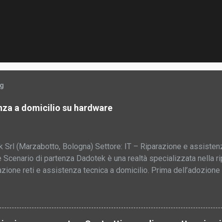
og
nza a domicilio su hardware
Srl (Marzabotto, Bologna) Settore: IT – Riparazione e assistenz
 Scenario di partenza Dadotek è una realtà specializzata nella r
azione reti e assistenza tecnica a domicilio. Prima dell’adozione 
ni di attrezzature informatiche , l’azienda gestiva i flussi di lav
 che richiedeva la compilazione manuale di documenti separati p
/preventivo, consegna). Ogni documento doveva essere creato d
izzare i dati già inseriti e senza una vera profilazione cliente . L