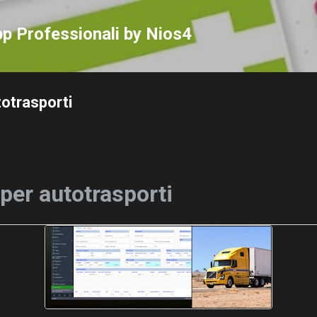
Passa ai contenuti principali
p Professionali by Nios4
totrasporti
per autotrasporti