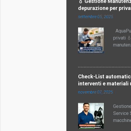
💧 Gestione Manutenzi
erano: D
depurazione per priva
dello sto
settembre 05, 2025
trascrizi
AquaPure
privati 
manutenz
⚡ rendere
gestione 
verifiche
dimentic
Check-List automatiche
registra
interventi e materiali
la soluz
novembre 07, 2025
capaci d
ridondanti
Gestione
Service 
macchine
checklist