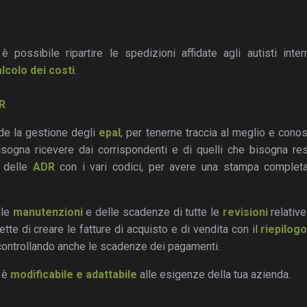
possibile ripartire le spedizioni affidate agli autisti inter
lcolo dei costi
.
R
e la gestione degli
epal
, per tenerne traccia al meglio e con
sogna ricevere dai corrispondenti e di quelli che bisogna restit
 delle
ADR
con i vari codici, per avere una stampa complet
lle
manutenzioni
e delle scadenze di tutte le
revisioni
relative
te di creare le fatture di acquisto e di vendita con il
riepilogo
 controllando anche le scadenze dei pagamenti.
o è
modificabile e adattabile
alle esigenze della tua azienda.