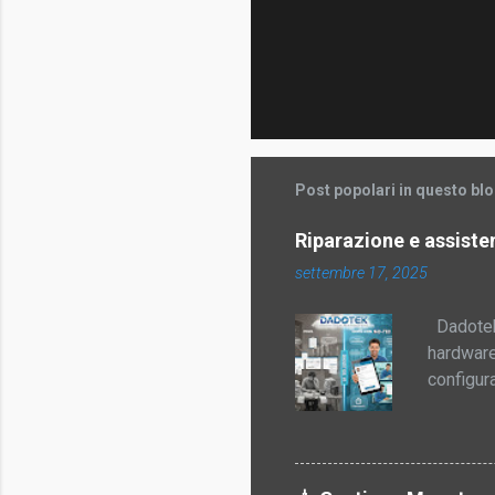
Post popolari in questo bl
Riparazione e assiste
settembre 17, 2025
Dadotek 
hardware
configur
riparazio
generico
diagnosi
di riutil