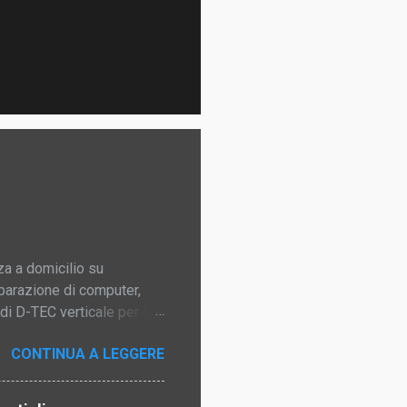
a a domicilio su
iparazione di computer,
di D-TEC verticale per le
oro con un sistema cloud
CONTINUA A LEGGERE
er ogni fase (ingresso,
a zero, senza possibilità
e conseguenze principali