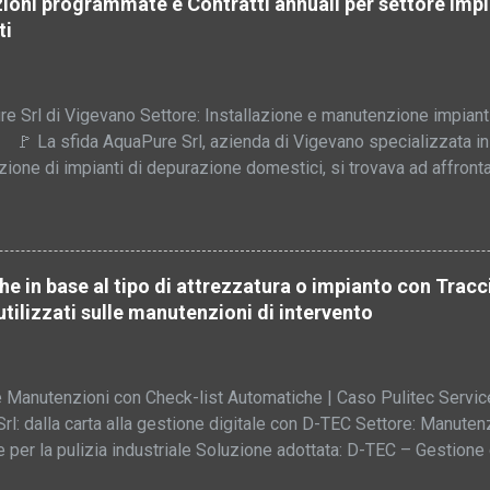
oni programmate e Contratti annuali per settore impia
uplicazione di lavoro a ogni step (ingresso, diagnosi, consegna). 
ti
rico interventi. Tempi lunghi per assistenze e sopralluoghi a domic
one e perdita di informazioni importanti. Obiettivi di Dadotek Ridur
 Srl di Vigevano Settore: Installazione e manutenzione impiant
💧 🚩 La sfida AquaPure Srl, azienda di Vigevano specializzata in
ione di impianti di depurazione domestici, si trovava ad affront
 più veloce e organizzato il flusso di lavoro dei tecnici sul camp
precisa e tracciata di ogni impianto e contratto di manutenzione. 
 ripetitive, prima gestite con strumenti tradizionali, comportavano
anze ⏳ e perdita di tempo, soprattutto nella gestione delle scade
 in base al tipo di attrezzatura o impianto con Tracci
zione dettagliata delle installazioni. 💡 La soluzione D-TEC La sc
 utilizzati sulle manutenzioni di intervento
ione digitale pensata per chi lavora con impianti sul campo, grazi
i rendere il lavoro: 🚀 più veloce, 🔍 completamente tracciato, ✅ 
. 🔧 ...
 Manutenzioni con Check-list Automatiche | Caso Pulitec Serv
Srl: dalla carta alla gestione digitale con D-TEC Settore: Manute
 per la pulizia industriale Soluzione adottata: D-TEC – Gestione d
 automatiche e tracciabilità materiali 🔎 La situazione iniziale Pu