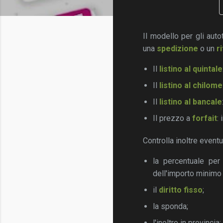
Il modello per gli auto
una
spedizione
o un
ri
Il
listino al quintale
Il
listino al chilom
Il
listino al bancale
Il prezzo a
forfait
:
Controlla inoltre event
la percentuale per 
dell'importo minim
il
diritto fisso
;
la sponda;
l'inoltro in provincia;