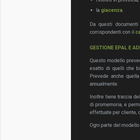
la
giacenza
.
Da questi documenti è 
corrispondenti con il
ca
GESTIONE EPAL E AD
Questo modello preved
esatto di quelli che bi
Prevede anche quella
annualmente.
Inoltre tiene traccia de
di promemoria, e permet
effettuate per cliente,
Ogni parte del modell