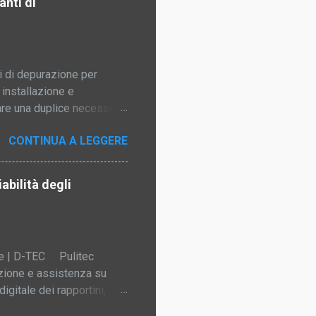
nti di
Difficoltà nel recupero
ilio. Rischio di errori di
re i tempi di crea...
i di depurazione per
 installazione e
are una duplice necessità:
o, 📋 garantire una
CONTINUA A LEGGERE
Le attività manuali e le
 un rischio di
nze contrattuali e nella
abilità degli
elta è ricaduta su D-TEC ,
e ai suoi automatismi
privo di passaggi
ice | D-TEC Pulitec
nzione e assistenza su
igitale dei rapportini,
litec Service Srl opera nel